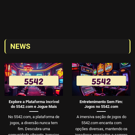
NEWS
Explore a Plataforma Incrível
Entretenimento Sem Fim:
do 5542.com e Jogue Mais
Jogos no 5542.com
No 5542.com, a plataforma de
A imersiva seção de jogos do
jogos, a diversão nunca tem
5542.com encanta com
fim. Descubra uma
opções diversas, mantendo os
comunidade vibrante, torneios
jogadores engajados e sempre