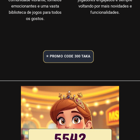
emocionantes e uma vasta
voltando por mais novidades e
biblioteca de jogos para todos
funcionalidades.
os gostos.
⭐️ PROMO CODE 300 TAKA